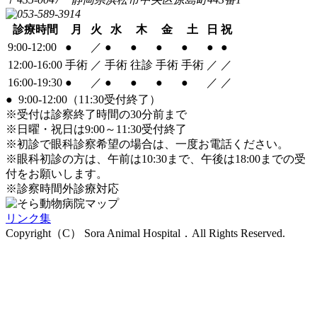
診療時間
月
火
水
木
金
土
日
祝
9:00-12:00
●
／
●
●
●
●
●
●
12:00-16:00
手術
／
手術
往診
手術
手術
／
／
16:00-19:30
●
／
●
●
●
●
／
／
●
9:00-12:00（11:30受付終了）
※受付は診察終了時間の30分前まで
※日曜・祝日は9:00～11:30受付終了
※初診で眼科診察希望の場合は、一度お電話ください。
※眼科初診の方は、午前は10:30まで、午後は18:00までの受
付をお願いします。
※診察時間外診療対応
リンク集
Copyright（C） Sora Animal Hospital．All Rights Reserved.